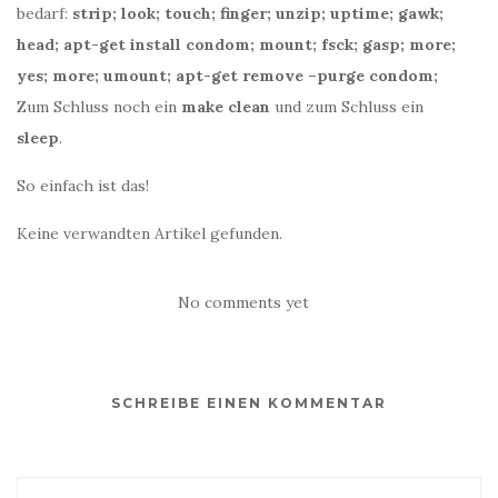
bedarf:
strip; look; touch; finger; unzip; uptime; gawk;
head; apt-get install condom; mount; fsck; gasp; more;
yes; more; umount; apt-get remove –purge condom;
Zum Schluss noch ein
make clean
und zum Schluss ein
sleep
.
So einfach ist das!
Keine verwandten Artikel gefunden.
No comments yet
SCHREIBE EINEN KOMMENTAR